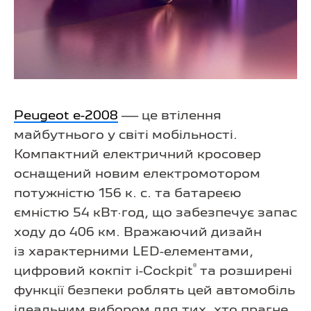
Peugeot e-2008
— це втілення
майбутнього у світі мобільності.
Компактний електричний кросовер
оснащений новим електромотором
потужністю 156 к. с. та батареєю
ємністю 54 кВт·год, що забезпечує запас
ходу до 406 км. Вражаючий дизайн
із характерними LED-елементами,
®
цифровий кокпіт i-Cockpit
та розширені
функції безпеки роблять цей автомобіль
ідеальним вибором для тих, хто прагне