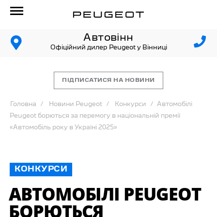
Автовінн
Офіційний дилер Peugeot у Вінниці
ПІДПИСАТИСЯ НА НОВИНИ
Головна
Новини Peugeot
Конкурси
Автомобілі
Peugeot борються за перемогу в національній премії
«Автомобіль року в Україні 2025»
КОНКУРСИ
АВТОМОБІЛІ PEUGEOT
БОРЮТЬСЯ