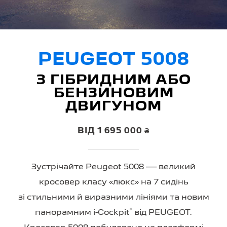
PEUGEOT 5008
З ГІБРИДНИМ АБО
БЕНЗИНОВИМ
ДВИГУНОМ
ВІД 1 695 000 ₴
Зустрічайте Peugeot 5008 — великий
кросовер класу «люкс» на 7 сидінь
зі стильними й виразними лініями та новим
®
панорамним i-Cockpit
від PEUGEOT.