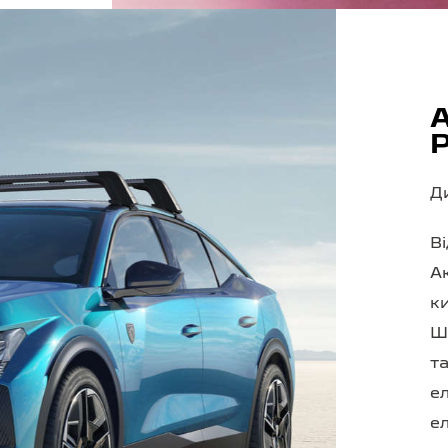
Д
Ві
Ак
к
Ш
т
е
е