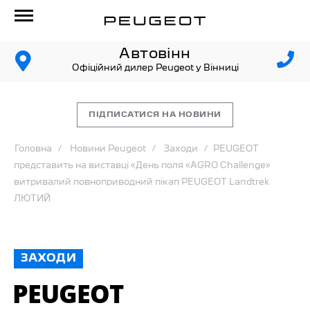
Автовінн
Офіційний дилер Peugeot у Вінниці
ПІДПИСАТИСЯ НА НОВИНИ
Головна
Новини Peugeot
Заходи
PEUGEOT
представить на виставці «День поля «AGRO Challenge»
витривалий повноприводний пікап PEUGEOT Landtrek
ЛЮТИЙ
ЗАХОДИ
PEUGEOT