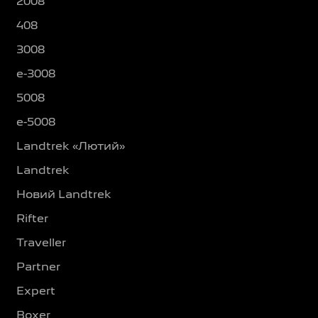
2008
408
3008
e-3008
5008
e-5008
Landtrek «Лютий»
Landtrek
Новий Landtrek
Rifter
Traveller
Partner
Expert
Boxer