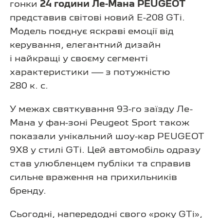
гонки
24 години Ле-Мана PEUGEOT
представив світові новий E-208 GTi.
Модель поєднує яскраві емоції від
керування, елегантний дизайн
і найкращі у своєму сегменті
характеристики — з потужністю
280 к. с.
У межах святкування 93-го заїзду Ле-
Мана у фан-зоні Peugeot Sport також
показали унікальний шоу-кар PEUGEOT
9X8 у стилі GTi. Цей автомобіль одразу
став улюбленцем публіки та справив
сильне враження на прихильників
бренду.
Сьогодні, напередодні свого «року GTi»,