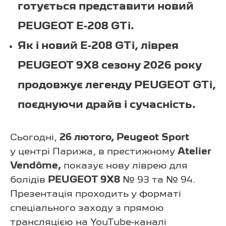
готується представити новий
PEUGEOT E-208 GTi.
Як і новий E-208 GTi, ліврея
PEUGEOT 9X8 сезону 2026 року
продовжує легенду PEUGEOT GTi,
поєднуючи драйв і сучасність.
Сьогодні,
26 лютого, Peugeot Sport
у центрі Парижа, в престижному
Atelier
Vendôme,
показує нову ліврею для
болідів
PEUGEOT 9X8
№ 93 та № 94.
Презентація проходить у форматі
спеціального заходу з прямою
трансляцією на YouTube-каналі