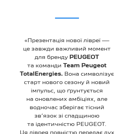
«Презентація нової лівреї —
це завжди важливий момент
для бренду
PEUGEOT
та команди
Team Peugeot
TotalEnergies.
Вона символізує
старт нового сезону й новий
імпульс, що ґрунтується
на оновлених амбіціях, але
водночас зберігає тісний
зв’язок зі спадщиною
та ідентичністю PEUGEOT.
Ця ліврея повністю передає дух