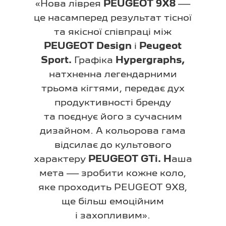
«Нова ліврея
PEUGEOT 9X8
—
це насамперед результат тісної
та якісної співпраці між
PEUGEOT Design
і
Peugeot
Sport.
Графіка
Hypergraphs,
натхненна легендарними
трьома кігтями, передає дух
продуктивності бренду
та поєднує його з сучасним
дизайном. А кольорова гама
відсилає до культового
характеру
PEUGEOT GTi. Н
аша
мета — зробити кожне коло,
яке проходить PEUGEOT 9X8,
ще більш емоційним
і захопливим».