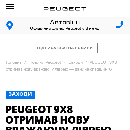
Автовінн
Офіційний дилер Peugeot у Вінниці
ПІДПИСАТИСЯ НА НОВИНИ
Головна
Новини Peugeot
Заходи
PEUGEOT 9X8
отримав нову вражаючу ліврею — данина спадщині GTi
ЗАХОДИ
PEUGEOT 9X8
ОТРИМАВ НОВУ