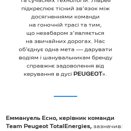
та сучасних технологій. Ліврея
підкреслює тісний зв’язок між
досягненнями команди
на гоночній трасі та тим,
що незабаром з’являється
на звичайних дорогах. Нас
об’єднує одна мета — дарувати
водіям і шанувальникам бренду
справжнє задоволення від
керування в дусі
PEUGEOT
».
Еммануель Есно, керівник команди
Team Peugeot TotalEnergies,
зазначив: