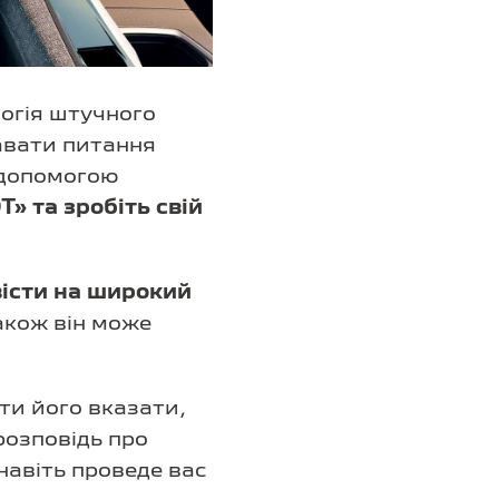
логія штучного
авати питання
 допомогою
» та зробіть свій
вісти на широкий
кож він може
ти його вказати,
розповідь про
навіть проведе вас