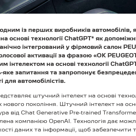
дним із перших виробників автомобілів, 
на основі технології ChatGPT* як допоміжн
рганічно інтегрований у фірмовий салон PEU
олосової активації за фразою «OK PEUGEOT
им інтелектом на основі технології ChatG
ь-яке запитання та запропонує безпрецеде
і для автомобілістів.
дставляє штучний інтелект на основі техно
х нового покоління. Штучний інтелект на осно
ра від Chat Generative Pre-trained Transform
блена компанією OpenAI. Технологія дає мож
кості даних та інформації, щоб забезпечити т