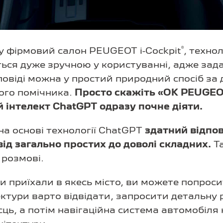
®
 у фірмовий салон PEUGEOT i-Cockpit
, техно
ться дуже зручною у користуванні, адже зад
повіді можна у простий природний спосіб за
ого помічника.
Просто скажіть «OK PEUGEOT
 інтелект ChatGPT одразу почне діяти.
на основі технології ChatGPT
здатний відпо
від загально простих до доволі складних.
Та
 розмові.
 приїхали в якесь місто, ви можете попроси
ектури варто відвідати, запросити детальну 
сць, а потім навігаційна система автомобіля 