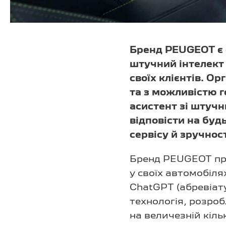
Бренд PEUGEOT є о
штучний інтелект 
своїх клієнтів. О
та з можливістю г
асистент зі штучн
відповісти на буд
сервісу й зручност
Бренд PEUGEOT пре
у своїх автомобіля
ChatGPT (абревіату
технологія, розро
на величезній кіль