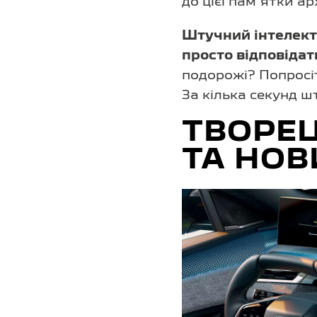
до цієї пам’ятки ар
Штучний інтелект
просто відповідат
подорожі? Попросіт
За кілька секунд ш
ТВОРЕЦ
ТА НО