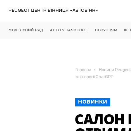
PEUGEOT ЦЕНТР
ВІННИЦЯ
«АВТОВІНН»
МОДЕЛЬНИЙ РЯД
АВТО У НАЯВНОСТІ
ПОКУПЦЯМ
ФІ
Головна
Новини Peugeot
технології ChatGPT
НОВИНКИ
САЛОН 