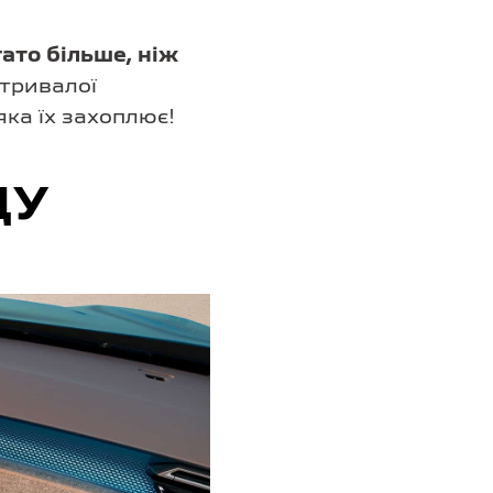
ато більше, ніж
 тривалої
яка їх захоплює!
ДУ