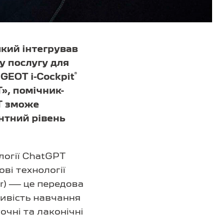
який інтегрував
у послугу для
®
GEOT i-Cockpit
», помічник-
PT зможе
нтний рівень
логії ChatGPT
ві технології
er) — це передова
ливість навчання
очні та лаконічні