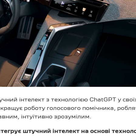
ний інтелект з технологією ChatGPT у свої
ращує роботу голосового помічника, робля
авним, інтуїтивно зрозумілим.
егрує штучний інтелект на основі техноло