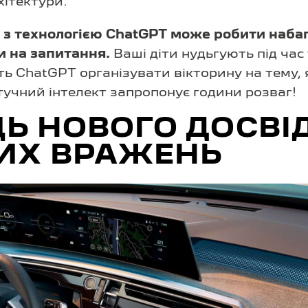
хітектури.
 з технологією ChatGPT може робити набаг
и на запитання.
Ваші діти нудьгують під час
ь ChatGPT організувати вікторину на тему, 
тучний інтелект запропонує години розваг!
Ь НОВОГО ДОСВІ
ВИХ ВРАЖЕНЬ