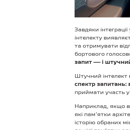
Завдяки інтеграції
інтелекту виявляє
та отримувати від
бортового голосов
запит — і штучний
Штучний інтелект 
спектр запитань: 
приймати участь у
Наприклад, якщо ви
які пам’ятки архіт
історію обраних мі