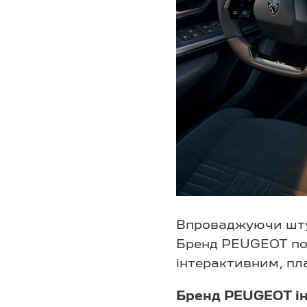
Впроваджуючи штуч
Бренд PEUGEOT пок
інтерактивним, пл
Бренд PEUGEOT інт